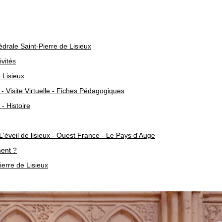
édrale Saint-Pierre de Lisieux
ivités
 Lisieux
 - Visite Virtuelle - Fiches Pédagogiques
- Histoire
L'éveil de lisieux - Ouest France - Le Pays d'Auge
ment ?
ierre de Lisieux